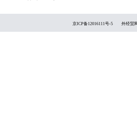
京ICP备12016111号-5
外经贸网备1