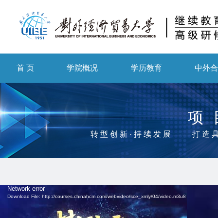
首 页
学院概况
学历教育
中外
项
转型创新·持续发展——打造
Video
Network error
Player
Download File: http://courses.chinahcm.com/webvideo/sce_xmly/04/video.m3u8